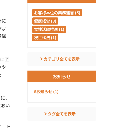
お客様本位の業務運営 (5)
針に
健康経営 (3)
およ
女性活躍推進 (1)
意識
次世代法 (1)
。
払に至
カテゴリ全てを表示
りや
た
お知らせ
#お知らせ (1)
もに、
におい
タグ全てを表示
以 上