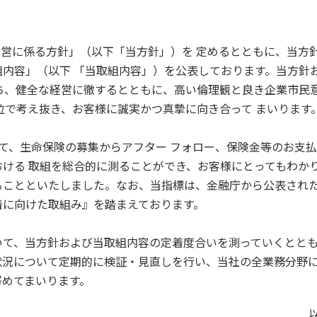
務運営に係る方針」（以下「当方針」）を 定めるとともに、当方
内容」（以下 「当取組内容」）を公表しております。当方針
ち、健全な経営に徹するとともに、高い倫理観と良き企業市民
位で考え抜き、お客様に誠実かつ真摯に向き合って まいります
して、生命保険の募集からアフター フォロー、保険金等のお支
ける 取組を総合的に測ることができ、お客様にとってもわか
ることといたしました。なお、当指標は、金融庁から公表され
着に向けた取組み』を踏まえております。
いて、当方針および当取組内容の定着度合いを測っていくとと
状況について定期的に検証・見直しを行い、当社の全業務分野
努めてまいります。